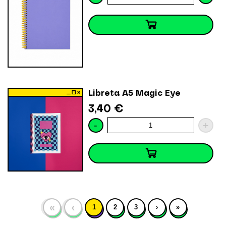
Libreta A5 Magic Eye
3,40 €
-
+
«
‹
1
2
3
›
»