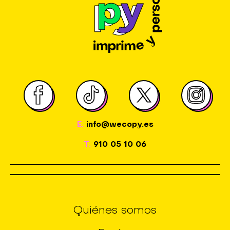
E.
info@wecopy.es
T.
910 05 10 06
Quiénes somos