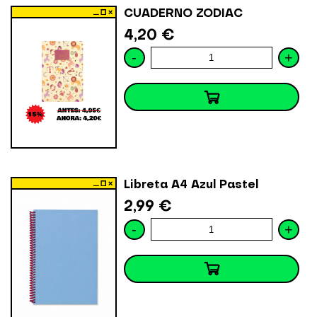
CUADERNO ZODIAC
4,20 €
-
+
Libreta A4 Azul Pastel
2,99 €
-
+