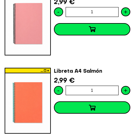
2,99 €
-
+
Libreta A4 Salmón
2,99 €
-
+