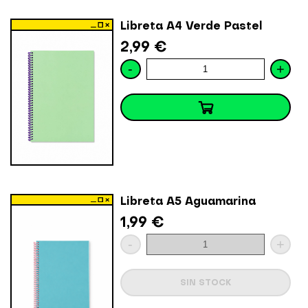
Libreta A4 Verde Pastel
2,99 €
-
+
Libreta A5 Aguamarina
1,99 €
-
+
SIN STOCK