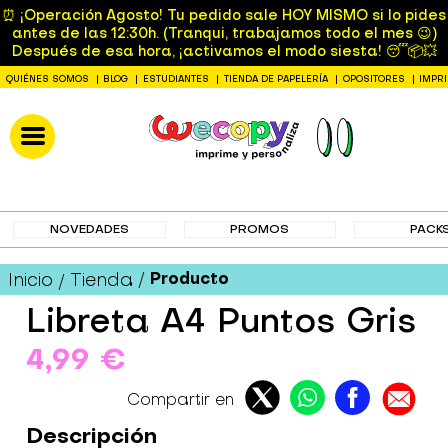
⏰ ¡Operación Agosto! Tu pedido sale HOY MISMO si lo pides
antes de las 12:30h. (Tranqui, trabajamos todo el mes 😉)
Después de esa hora, ¡activamos el modo siesta! 😴📦💥
QUIÉNES SOMOS
BLOG
ESTUDIANTES
TIENDA DE PAPELERÍA
OPOSITORES
IMPR
NOVEDADES
PROMOS
PACK
Producto
Inicio
Tienda
Libreta A4 Puntos Gris
4,99 €
Compartir en
Descripción