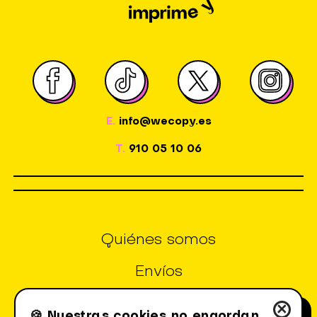
E.
info@wecopy.es
T.
910 05 10 06
Quiénes somos
Envíos
Aviso Legal
×
🍪 Nuestras cookies no engordan.