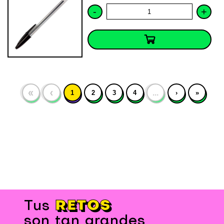
-
+
«
‹
…
1
2
3
4
›
»
RETOS
Tus
son tan grandes