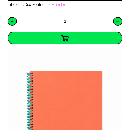
+ info
Libreta A4 Salmón
-
+