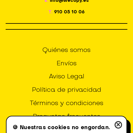
E.
info@wecopy.es
T.
910 05 10 06
Quiénes somos
Envíos
Aviso Legal
Política de privacidad
Términos y condiciones
Preguntas frecuentes
×
🍪 Nuestras cookies no engordan.
Configuración de Cookies