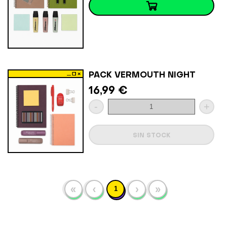
PACK VERMOUTH NIGHT
16,99 €
-
+
SIN STOCK
«
‹
›
»
1