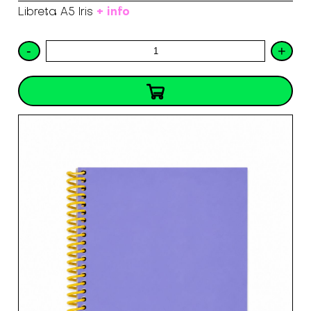
+ info
Libreta A5 Iris
-
+