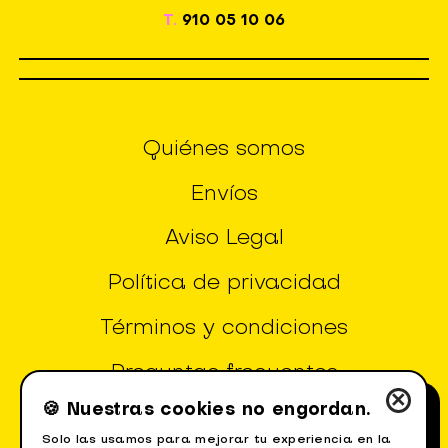
T.
910 05 10 06
Quiénes somos
Envíos
Aviso Legal
Política de privacidad
Términos y condiciones
Preguntas frecuentes
×
🍪 Nuestras cookies no engordan.
Configuración de Cookies
Solo las usamos para mejorar tu experiencia en la