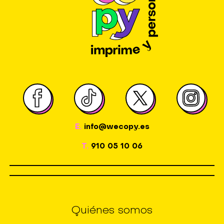
E.
info@wecopy.es
T.
910 05 10 06
Quiénes somos