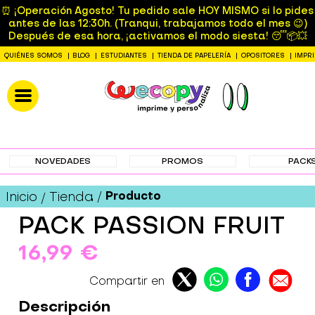
⏰ ¡Operación Agosto! Tu pedido sale HOY MISMO si lo pides
antes de las 12:30h. (Tranqui, trabajamos todo el mes 😉)
Después de esa hora, ¡activamos el modo siesta! 😴📦💥
QUIÉNES SOMOS
BLOG
ESTUDIANTES
TIENDA DE PAPELERÍA
OPOSITORES
IMPR
NOVEDADES
PROMOS
PACK
Producto
Inicio
Tienda
PACK PASSION FRUIT
16,99 €
Compartir en
Descripción