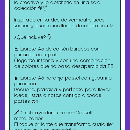
lo creativo y lo aesthetic en una sola
colección 🤎🍸
Inspirado en tardes de vermouth, luces
tenues y escritorios llenos de inspiración ✨
¿Qué incluye? 👇
📕 Libreta A5 de cartón burdeos con
gusanillo dark pink
Elegante, intensa y con una combinación
de colores que no pasa desapercibida ❤️‍🔥
📙 Libreta A6 naranja pastel con gusanillo
purpurina
Pequeña, práctica y perfecta para llevar
ideas, listas o notas contigo a todas
partes 🍊✨
🖍️ 2 subrayadores Faber-Castell
metalizados
El toque brillante que transforma cualquier
apunte en algo especial ✨