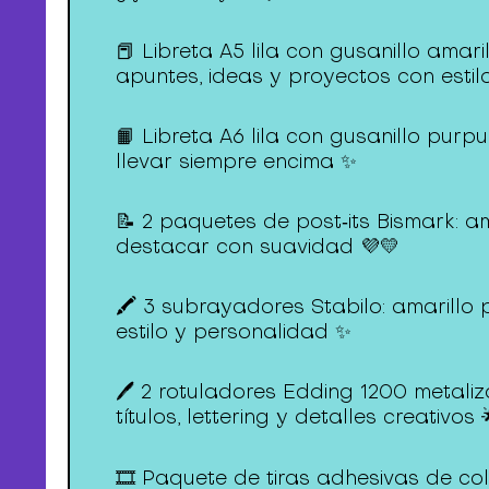
📕 Libreta A5 lila con gusanillo ama
apuntes, ideas y proyectos con estil
📙 Libreta A6 lila con gusanillo purpu
llevar siempre encima ✨
📝 2 paquetes de post‑its Bismark: am
destacar con suavidad 💜💛
🖍️ 3 subrayadores Stabilo: amarillo 
estilo y personalidad ✨
🖊️ 2 rotuladores Edding 1200 metaliz
títulos, lettering y detalles creativos 
🎞️ Paquete de tiras adhesivas de co