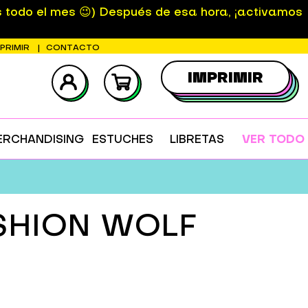
s todo el mes 😉) Después de esa hora, ¡activamos
MPRIMIR
CONTACTO
IMPRIMIR
ERCHANDISING
ESTUCHES
LIBRETAS
VER TODO
SHION WOLF