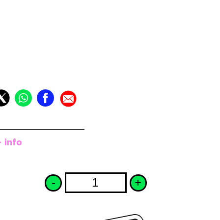
+ info
-
+