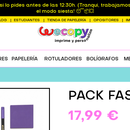
 lo pides antes de las 12:30h. (Tranqui, trabajamo
el modo siesta! 😴📦💥
LOG
ESTUDIANTES
TIENDA DE PAPELERÍA
OPOSITORES
I
RES
PAPELERÍA
ROTULADORES
BOLÍGRAFOS
M
PACK FA
17,99 €