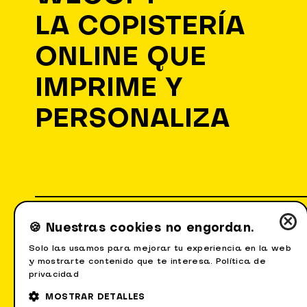
LA COPISTERÍA
ONLINE QUE
IMPRIME Y
PERSONALIZA
×
🍪 Nuestras cookies no engordan.
Solo las usamos para mejorar tu experiencia en la web
y mostrarte contenido que te interesa.
Política de
Quiénes somos
Envíos
Aviso Legal
P
privacidad
MOSTRAR DETALLES