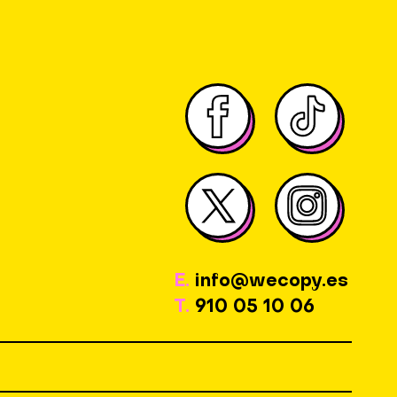
E.
info@wecopy.es
T.
910 05 10 06