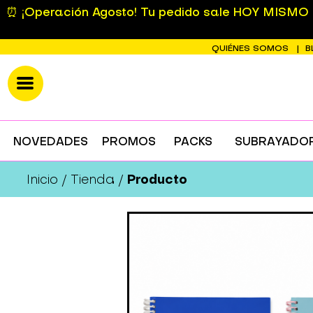
⏰ ¡Operación Agosto! Tu pedido sale HOY MISMO si
QUIÉNES SOMOS
B
NOVEDADES
PROMOS
PACKS
SUBRAYADO
Producto
Inicio
Tienda