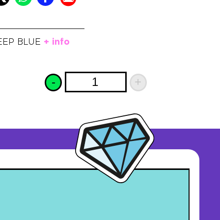
+ info
EEP BLUE
-
+