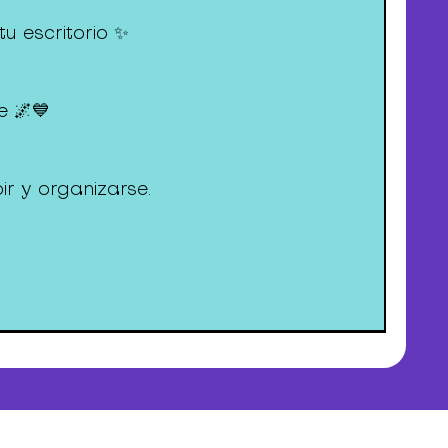
u escritorio ✨
e 🌌💙
ir y organizarse.