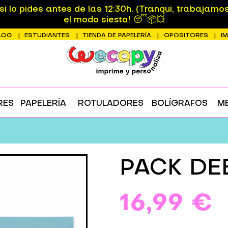
 lo pides antes de las 12:30h. (Tranqui, trabajamo
el modo siesta! 😴📦💥
LOG
ESTUDIANTES
TIENDA DE PAPELERÍA
OPOSITORES
I
RES
PAPELERÍA
ROTULADORES
BOLÍGRAFOS
M
PACK DE
16,99 €