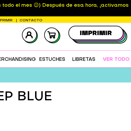
s todo el mes 😉) Después de esa hora, ¡activamos
MPRIMIR
CONTACTO
IMPRIMIR
ERCHANDISING
ESTUCHES
LIBRETAS
VER TODO
EP BLUE