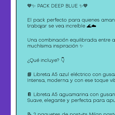
💙✨ PACK DEEP BLUE ✨💙
El pack perfecto para quienes aman l
trabajar se vea increíble 🌊☁️
Una combinación equilibrada entre a
muchísima inspiración ✨
¿Qué incluye? 👇
📘 Libreta A5 azul eléctrico con gusa
Intensa, moderna y con ese toque vib
📔 Libreta A5 aguamarina con gusani
Suave, elegante y perfecta para apunt
📝 2 paquetes de post-its Milan past