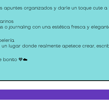
s apuntes organizados y darle un toque cute a t
arinos
 o journaling con una estética fresca y elegant
elería.
n un lugar donde realmente apetece crear, escrib
 bonito 💙☁️