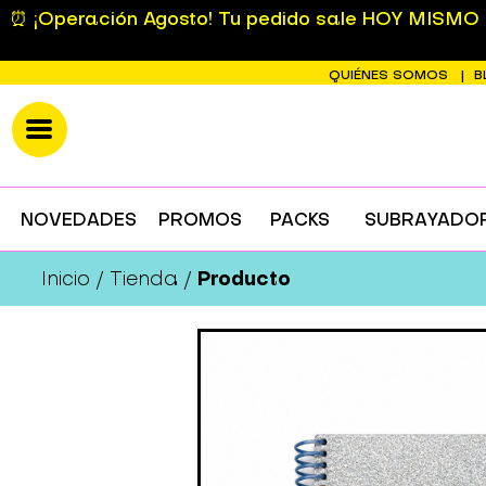
⏰ ¡Operación Agosto! Tu pedido sale HOY MISMO si
QUIÉNES SOMOS
B
NOVEDADES
PROMOS
PACKS
SUBRAYADO
Producto
Inicio
Tienda