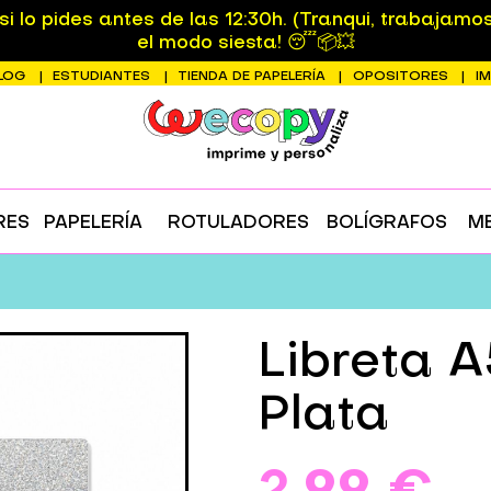
 lo pides antes de las 12:30h. (Tranqui, trabajamo
el modo siesta! 😴📦💥
LOG
ESTUDIANTES
TIENDA DE PAPELERÍA
OPOSITORES
I
RES
PAPELERÍA
ROTULADORES
BOLÍGRAFOS
M
Libreta A
Plata
2,99 €