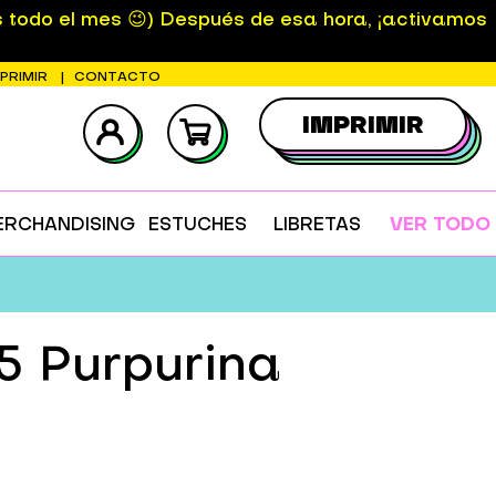
s todo el mes 😉) Después de esa hora, ¡activamos
MPRIMIR
CONTACTO
IMPRIMIR
ERCHANDISING
ESTUCHES
LIBRETAS
VER TODO
5 Purpurina