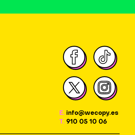
E.
info@wecopy.es
T.
910 05 10 06