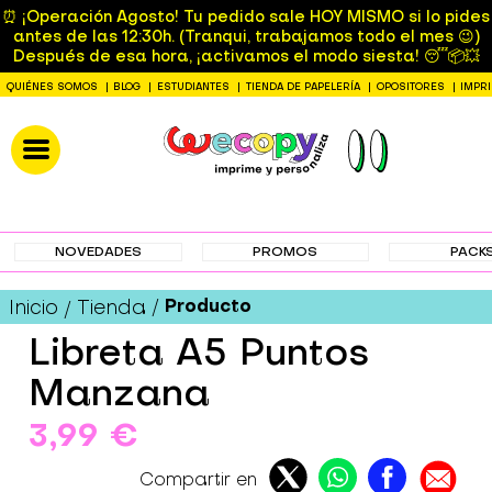
⏰ ¡Operación Agosto! Tu pedido sale HOY MISMO si lo pides
antes de las 12:30h. (Tranqui, trabajamos todo el mes 😉)
Después de esa hora, ¡activamos el modo siesta! 😴📦💥
QUIÉNES SOMOS
BLOG
ESTUDIANTES
TIENDA DE PAPELERÍA
OPOSITORES
IMPR
NOVEDADES
PROMOS
PACK
Producto
Inicio
Tienda
Libreta A5 Puntos
Manzana
3,99 €
Compartir en