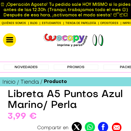
⏰ ¡Operación Agosto! Tu pedido sale HOY MISMO si lo pides
antes de las 12:30h. (Tranqui, trabajamos todo el mes 😉)
Después de esa hora, ¡activamos el modo siesta! 😴📦💥
QUIÉNES SOMOS
BLOG
ESTUDIANTES
TIENDA DE PAPELERÍA
OPOSITORES
IMPR
NOVEDADES
PROMOS
PACK
Producto
Inicio
Tienda
Libreta A5 Puntos Azul
Marino/ Perla
3,99 €
Compartir en