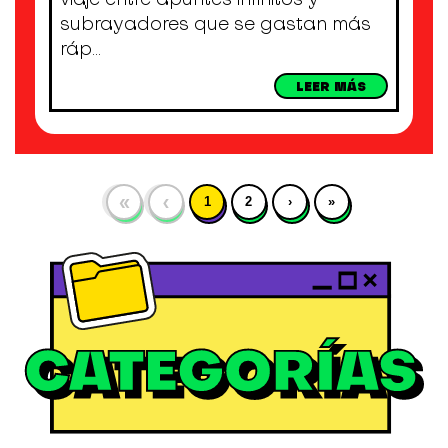
subrayadores que se gastan más
ráp...
LEER MÁS
«
‹
1
2
›
»