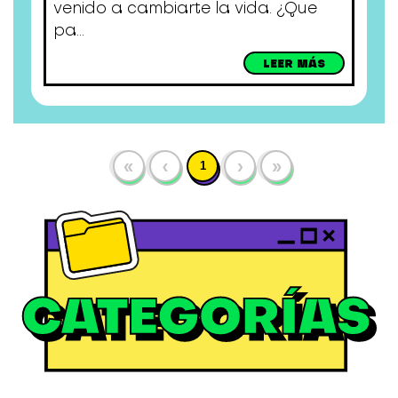
venido a cambiarte la vida. ¿Que
pa...
LEER MÁS
«
‹
›
»
1