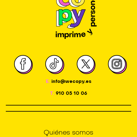
E.
info@wecopy.es
T.
910 05 10 06
Quiénes somos