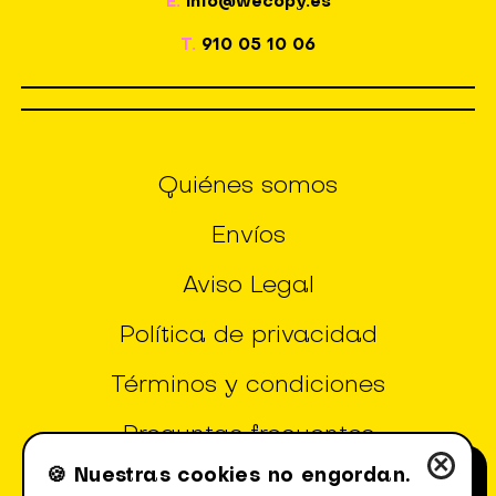
E.
info@wecopy.es
T.
910 05 10 06
Quiénes somos
Envíos
Aviso Legal
Política de privacidad
Términos y condiciones
Preguntas frecuentes
×
🍪 Nuestras cookies no engordan.
Configuración de Cookies