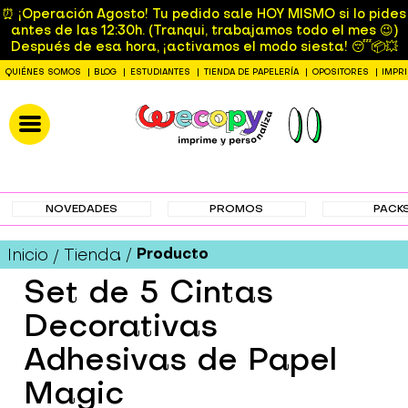
⏰ ¡Operación Agosto! Tu pedido sale HOY MISMO si lo pides
antes de las 12:30h. (Tranqui, trabajamos todo el mes 😉)
Después de esa hora, ¡activamos el modo siesta! 😴📦💥
QUIÉNES SOMOS
BLOG
ESTUDIANTES
TIENDA DE PAPELERÍA
OPOSITORES
IMPR
NOVEDADES
PROMOS
PACK
Producto
Inicio
Tienda
Set de 5 Cintas
Decorativas
Adhesivas de Papel
Magic