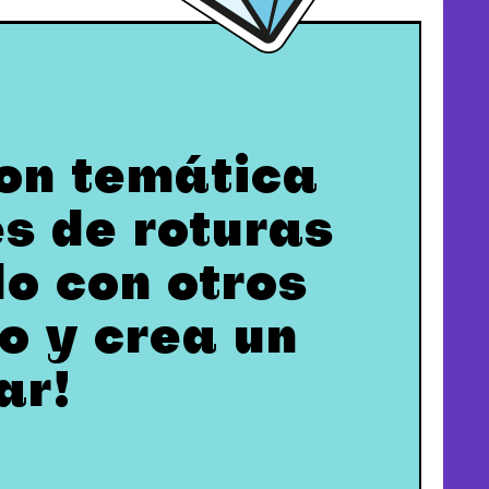
con temática
es de roturas
o con otros
o y crea un
ar!