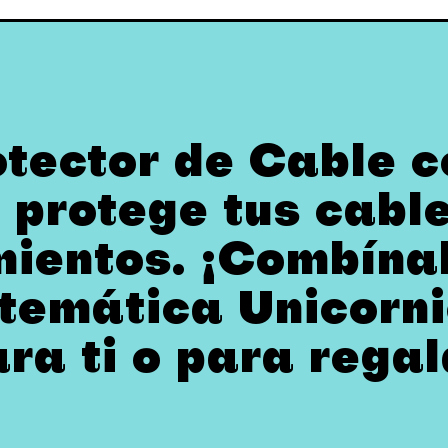
otector de Cable 
 protege tus cabl
ientos. ¡Combínal
temática Unicorni
ara ti o para regal