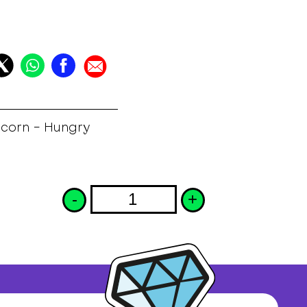
icorn - Hungry
-
+