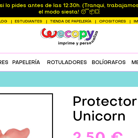
 lo pides antes de las 12:30h. (Tranqui, trabajamo
el modo siesta! 😴📦💥
LOG
ESTUDIANTES
TIENDA DE PAPELERÍA
OPOSITORES
I
RES
PAPELERÍA
ROTULADORES
BOLÍGRAFOS
M
Protecto
Unicorn
2,50 €