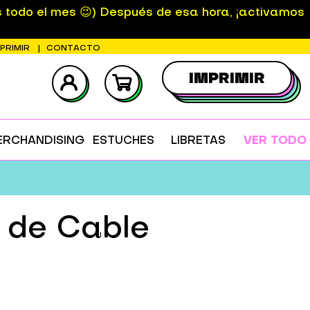
s todo el mes 😉) Después de esa hora, ¡activamos
MPRIMIR
CONTACTO
IMPRIMIR
ERCHANDISING
ESTUCHES
LIBRETAS
VER TODO
r de Cable