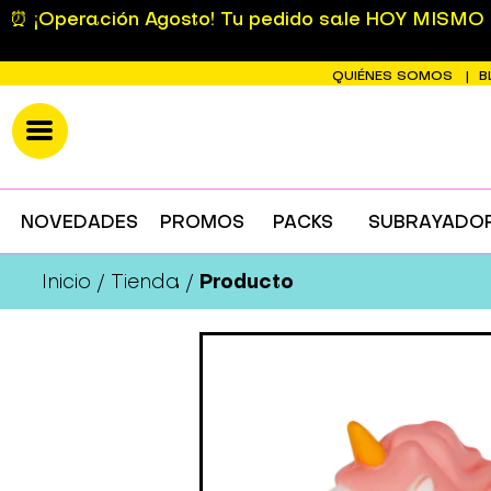
⏰ ¡Operación Agosto! Tu pedido sale HOY MISMO si
QUIÉNES SOMOS
B
NOVEDADES
PROMOS
PACKS
SUBRAYADO
Producto
Inicio
Tienda