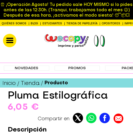
⏰ ¡Operación Agosto! Tu pedido sale HOY MISMO si lo pides
antes de las 12:30h. (Tranqui, trabajamos todo el mes 😉)
Después de esa hora, ¡activamos el modo siesta! 😴📦💥
QUIÉNES SOMOS
BLOG
ESTUDIANTES
TIENDA DE PAPELERÍA
OPOSITORES
IMPR
NOVEDADES
PROMOS
PACK
Producto
Inicio
Tienda
Pluma Estilográfica
6,05 €
Compartir en
Descripción