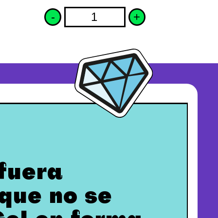
-
+
 fuera
 que no se