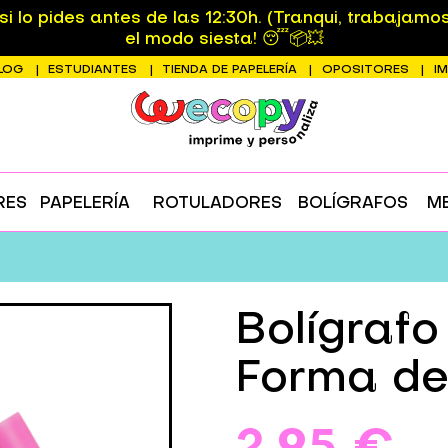
 lo pides antes de las 12:30h. (Tranqui, trabajamo
el modo siesta! 😴📦💥
LOG
ESTUDIANTES
TIENDA DE PAPELERÍA
OPOSITORES
I
RES
PAPELERÍA
ROTULADORES
BOLÍGRAFOS
M
Bolígrafo
Forma de
2,95 €