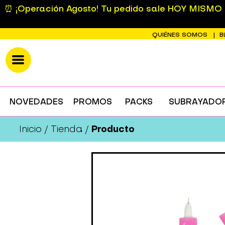
⏰ ¡Operación Agosto! Tu pedido sale HOY MISMO si
QUIÉNES SOMOS
B
NOVEDADES
PROMOS
PACKS
SUBRAYADO
Producto
Inicio
Tienda