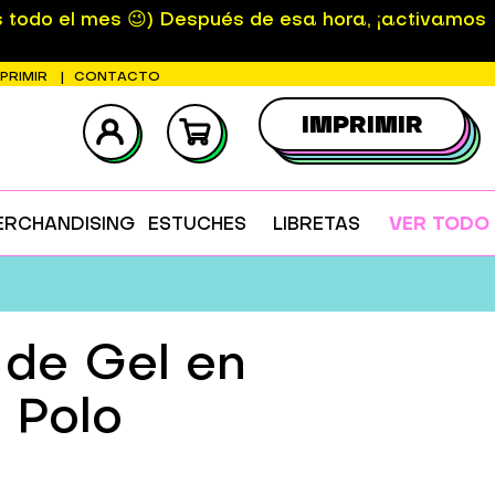
s todo el mes 😉) Después de esa hora, ¡activamos
MPRIMIR
CONTACTO
IMPRIMIR
ERCHANDISING
ESTUCHES
LIBRETAS
VER TODO
 de Gel en
 Polo