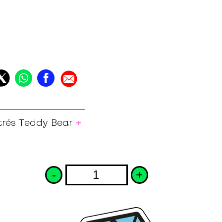
+
strés Teddy Bear
-
+