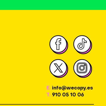
E.
info@wecopy.es
T.
910 05 10 06