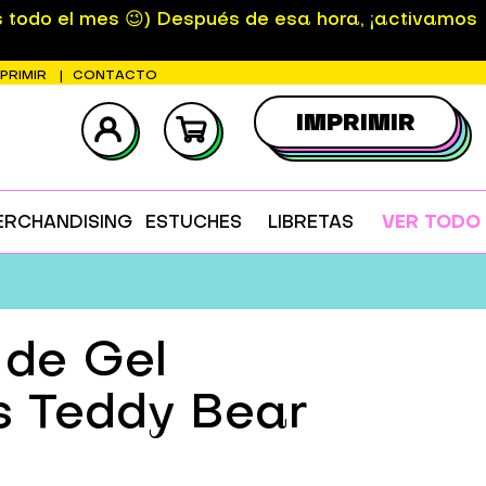
s todo el mes 😉) Después de esa hora, ¡activamos
MPRIMIR
CONTACTO
IMPRIMIR
ERCHANDISING
ESTUCHES
LIBRETAS
VER TODO
 de Gel
s Teddy Bear