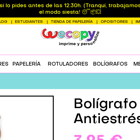
 lo pides antes de las 12:30h. (Tranqui, trabajamo
el modo siesta! 😴📦💥
LOG
ESTUDIANTES
TIENDA DE PAPELERÍA
OPOSITORES
I
RES
PAPELERÍA
ROTULADORES
BOLÍGRAFOS
M
Bolígrafo
Antiestré
3,95 €