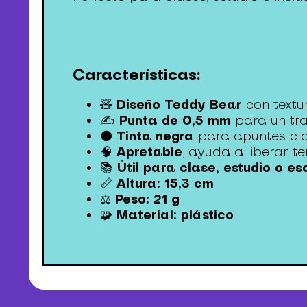
Características:
Diseño Teddy Bear
🧸
con textur
Punta de 0,5 mm
✍️
para un tra
Tinta negra
⚫
para apuntes cla
Apretable
🧠
, ayuda a liberar t
Útil para clase, estudio o esc
📚
Altura: 15,3 cm
📏
Peso: 21 g
⚖️
Material: plástico
🧩