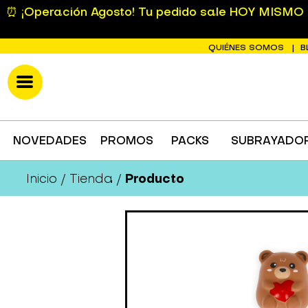
⏰ ¡Operación Agosto! Tu pedido sale HOY MISMO si
QUIÉNES SOMOS
B
NOVEDADES
PROMOS
PACKS
SUBRAYADO
Producto
Inicio
Tienda