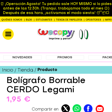
⏰ ¡Operación Agosto! Tu pedido sale HOY MISMO si lo pides
antes de las 12:30h. (Tranqui, trabajamos todo el mes 😉)
Después de esa hora, ¡activamos el modo siesta! 😴📦💥
QUIÉNES SOMOS
BLOG
ESTUDIANTES
TIENDA DE PAPELERÍA
OPOSITORES
IMPR
NOVEDADES
PROMOS
PACK
Producto
Inicio
Tienda
Bolígrafo Borrable
CERDO Legami
1,95 €
Compartir en