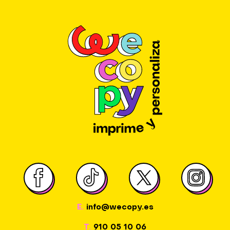
E.
info@wecopy.es
T.
910 05 10 06