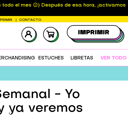
s todo el mes 😉) Después de esa hora, ¡activamos
MPRIMIR
CONTACTO
IMPRIMIR
ERCHANDISING
ESTUCHES
LIBRETAS
VER TODO
emanal - Yo
y ya veremos