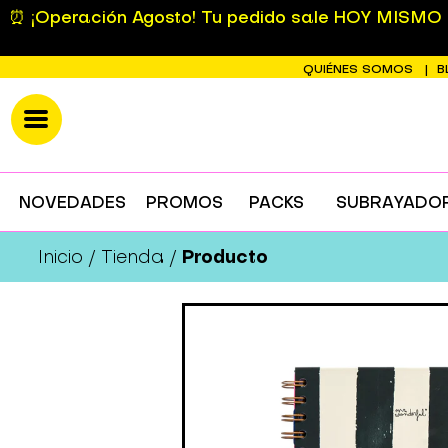
⏰ ¡Operación Agosto! Tu pedido sale HOY MISMO si
QUIÉNES SOMOS
B
NOVEDADES
PROMOS
PACKS
SUBRAYADO
Producto
Inicio
Tienda