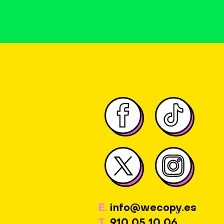
E.
info@wecopy.es
T.
910 05 10 06