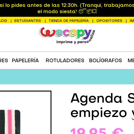
 lo pides antes de las 12:30h. (Tranqui, trabajamo
el modo siesta! 😴📦💥
LOG
ESTUDIANTES
TIENDA DE PAPELERÍA
OPOSITORES
I
RES
PAPELERÍA
ROTULADORES
BOLÍGRAFOS
M
Agenda S
empiezo 
19,95 €