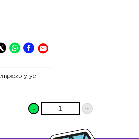
empiezo y ya
-
+